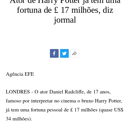
fortuna de £ 17 milhões, diz
jormal
Facebook
Twitter
Mais
opções
de
Agência EFE
compartilhamento
LONDRES - O ator Daniel Radcliffe, de 17 anos,
famoso por interpretar no cinema o bruxo Harry Potter,
já tem uma fortuna pessoal de £ 17 milhões (quase US$
34 milhões).