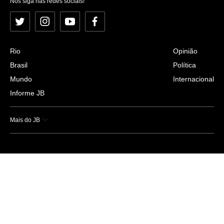
Nos siga nas redes sociais!
Twitter
Instagram
YouTube
Facebook
Rio
Opinião
Brasil
Política
Mundo
Internacional
Informe JB
Mais do JB
Esportes
Saúde
Ciência e Tecnologia
Caderno B
Colunistas
Economia
Empresas e Negócios