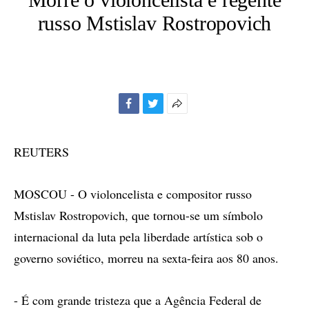
russo Mstislav Rostropovich
Facebook
Twitter
Mais
opções
de
REUTERS
compartilhamento
MOSCOU - O violoncelista e compositor russo
Mstislav Rostropovich, que tornou-se um símbolo
internacional da luta pela liberdade artística sob o
governo soviético, morreu na sexta-feira aos 80 anos.
- É com grande tristeza que a Agência Federal de