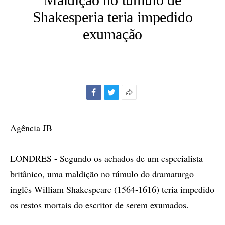
Shakesperia teria impedido
exumação
Facebook
Twitter
Mais
opções
de
Agência JB
compartilhamento
LONDRES - Segundo os achados de um especialista
britânico, uma maldição no túmulo do dramaturgo
inglês William Shakespeare (1564-1616) teria impedido
os restos mortais do escritor de serem exumados.