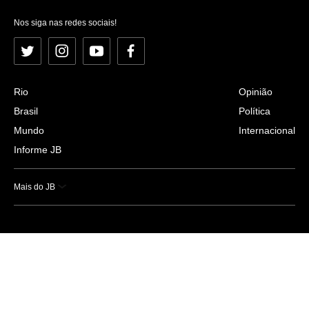
Nos siga nas redes sociais!
Twitter
Instagram
YouTube
Facebook
Rio
Opinião
Brasil
Política
Mundo
Internacional
Informe JB
Mais do JB
Esportes
Saúde
Ciência e Tecnologia
Caderno B
Colunistas
Economia