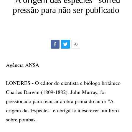
pressão para não ser publicado
Facebook
Twitter
Mais
opções
de
Agência ANSA
compartilhamento
LONDRES - O editor do cientista e biólogo britânico
Charles Darwin (1809-1882), John Murray, foi
pressionado para recusar a obra prima do autor "A
origem das Espécies" e obrigá-lo a escrever um livro
sobre pombas.