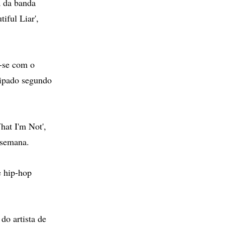
 da banda
iful Liar',
r-se com o
cipado segundo
at I'm Not',
 semana.
e hip-hop
do artista de