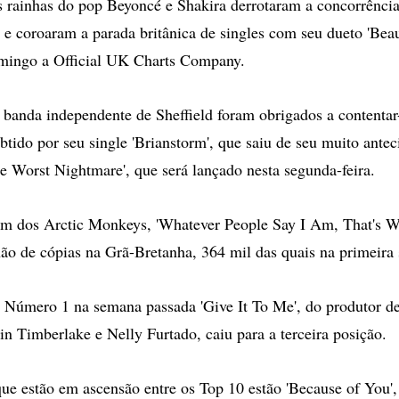
ainhas do pop Beyoncé e Shakira derrotaram a concorrência
e coroaram a parada britânica de singles com seu dueto 'Beaut
mingo a Official UK Charts Company.
 banda independente de Sheffield foram obrigados a contenta
btido por seu single 'Brianstorm', que saiu de seu muito ante
te Worst Nightmare', que será lançado nesta segunda-feira.
m dos Arctic Monkeys, 'Whatever People Say I Am, That's Wh
ão de cópias na Grã-Bretanha, 364 mil das quais na primeira
i Número 1 na semana passada 'Give It To Me', do produtor d
in Timberlake e Nelly Furtado, caiu para a terceira posição.
que estão em ascensão entre os Top 10 estão 'Because of You', 