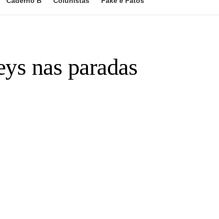
Caderno B
Colunistas
Fake e Fatos
ys nas paradas