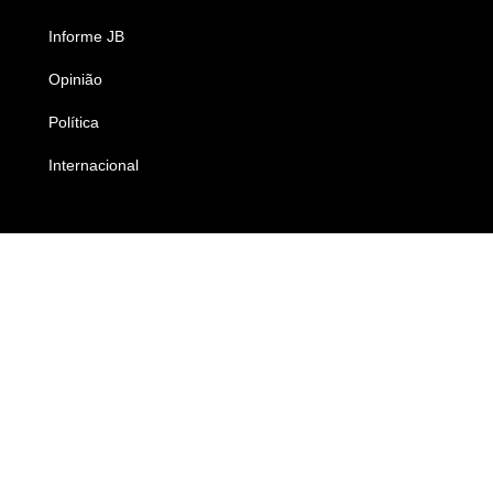
Informe JB
Caderno B
Opinião
Colunistas
Política
Economia
Internacional
Empresas e Negócios