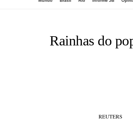
Mundo
Brasil
Rio
Informe JB
Opini
Rainhas do po
REUTERS