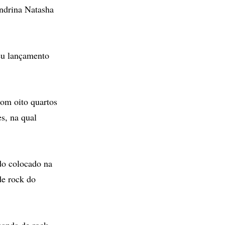
ondrina Natasha
seu lançamento
com oito quartos
s, na qual
do colocado na
de rock do
banda de rock