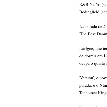
R&B Ne-Yo (sext
Bedingfield (sé
Na parada de ál
'The Best Damn
Lavigne, que te
de dormir em Lo
ocupa o quarto 
'Version', o no
parada, e o Nú
Tennessee Kings
Outro recém-che