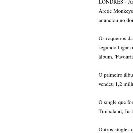
LONDRES - As r
Arctic Monkeys 
anunciou no do
Os roqueiros da
segundo lugar o
álbum, 'Favouri
O primeiro álbu
vendeu 1,2 milh
O single que fo
Timbaland, Just
Outros singles 