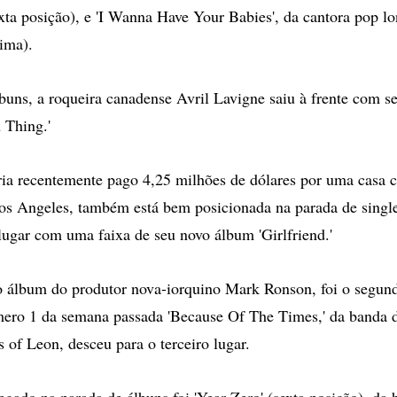
a posição), e 'I Wanna Have Your Babies', da cantora pop l
tima).
buns, a roqueira canadense Avril Lavigne saiu à frente com 
 Thing.'
ria recentemente pago 4,25 milhões de dólares por uma casa 
s Angeles, também está bem posicionada na parada de single
lugar com uma faixa de seu novo álbum 'Girlfriend.'
vo álbum do produtor nova-iorquino Mark Ronson, foi o segun
mero 1 da semana passada 'Because Of The Times,' da banda 
 of Leon, desceu para o terceiro lugar.
gado na parada de álbuns foi 'Year Zero' (sexta posição), da 