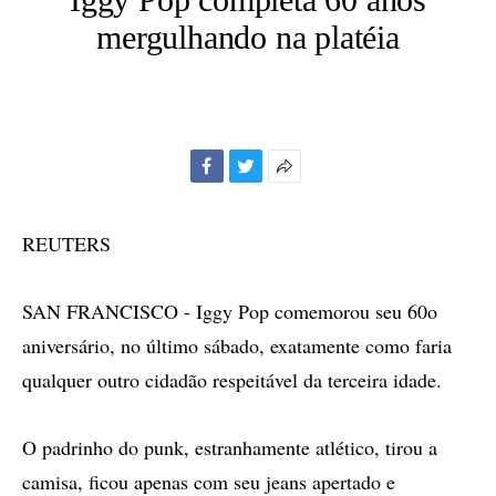
mergulhando na platéia
Facebook
Twitter
Mais
opções
de
REUTERS
compartilhamento
SAN FRANCISCO - Iggy Pop comemorou seu 60o
aniversário, no último sábado, exatamente como faria
qualquer outro cidadão respeitável da terceira idade.
O padrinho do punk, estranhamente atlético, tirou a
camisa, ficou apenas com seu jeans apertado e