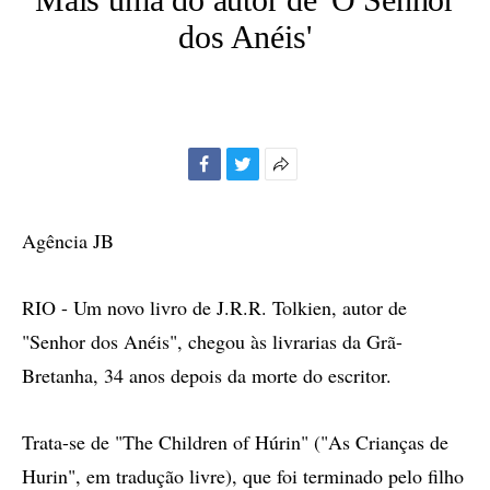
dos Anéis'
Facebook
Twitter
Mais
opções
de
Agência JB
compartilhamento
RIO - Um novo livro de J.R.R. Tolkien, autor de
"Senhor dos Anéis", chegou às livrarias da Grã-
Bretanha, 34 anos depois da morte do escritor.
Trata-se de "The Children of Húrin" ("As Crianças de
Hurin", em tradução livre), que foi terminado pelo filho