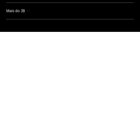
Mais do JB
Esportes
Saúde
Ciência e Tecnologia
Caderno B
Colunistas
Economia
Empresas e Negócios