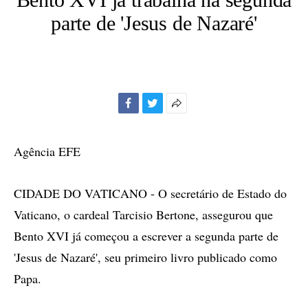
parte de 'Jesus de Nazaré'
Facebook
Twitter
Mais
opções
de
Agência EFE
compartilhamento
CIDADE DO VATICANO - O secretário de Estado do
Vaticano, o cardeal Tarcisio Bertone, assegurou que
Bento XVI já começou a escrever a segunda parte de
'Jesus de Nazaré', seu primeiro livro publicado como
Papa.