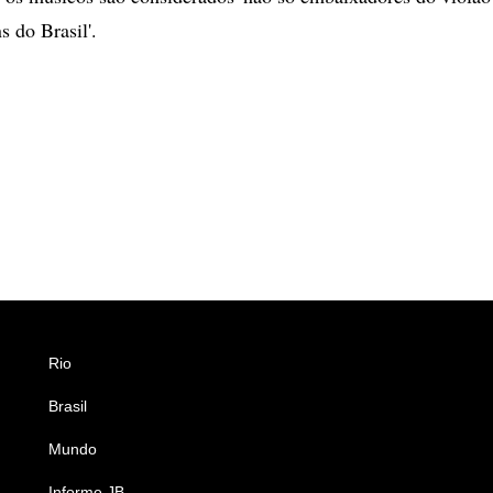
 do Brasil'.
Rio
Esportes
Brasil
Saúde
Mundo
Ciência e Tecnologia
Informe JB
Caderno B