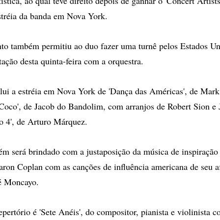
stica, ao qual teve direito depois de ganhar o 'Concert Artist
stréia da banda em Nova York.
o também permitiu ao duo fazer uma turnê pelos Estados Un
tação desta quinta-feira com a orquestra.
clui a estréia em Nova York de 'Dança das Américas', de Mar
Coco', de Jacob do Bandolim, com arranjos de Robert Sion e 
 4', de Arturo Márquez.
m será brindado com a justaposição da música de inspiração 
ron Coplan com as canções de influência americana de seu af
é Moncayo.
epertório é 'Sete Anéis', do compositor, pianista e violinista