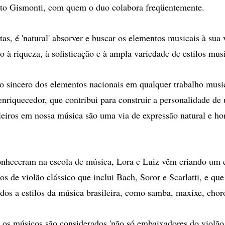
rto Gismonti, com quem o duo colabora freqüentemente.
tas, é 'natural' absorver e buscar os elementos musicais à sua 
o à riqueza, à sofisticação e à ampla variedade de estilos musi
o sincero dos elementos nacionais em qualquer trabalho music
nriquecedor, que contribui para construir a personalidade de 
leiros em nossa música são uma via de expressão natural e hon
onheceram na escola de música, Lora e Luiz vêm criando um 
os de violão clássico que inclui Bach, Soror e Scarlatti, e qu
dos a estilos da música brasileira, como samba, maxixe, chor
os músicos são considerados 'não só embaixadores do violão 