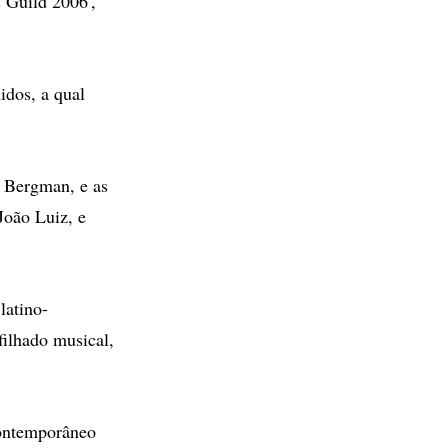
s Guild 2006',
idos, a qual
k Bergman, e as
João Luiz, e
latino-
ilhado musical,
 contemporâneo