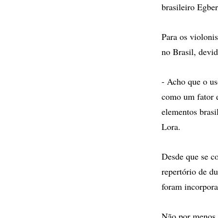
brasileiro Egbe
Para os violonis
no Brasil, devid
- Acho que o us
como um fator e
elementos brasi
Lora.
Desde que se c
repertório de du
foram incorpora
Não por menos, 