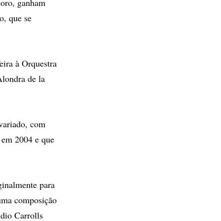
horo, ganham
o, que se
eira à Orquestra
Alondra de la
 variado, com
a em 2004 e que
ginalmente para
 numa composição
údio Carrolls