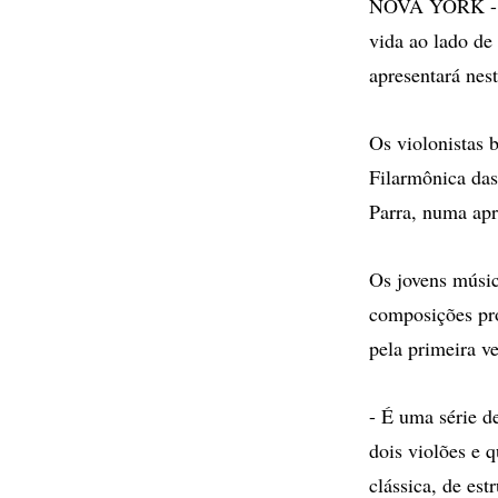
NOVA YORK - Es
vida ao lado de
apresentará nest
Os violonistas b
Filarmônica das
Parra, numa apr
Os jovens músic
composições pró
pela primeira v
- É uma série d
dois violões e 
clássica, de est