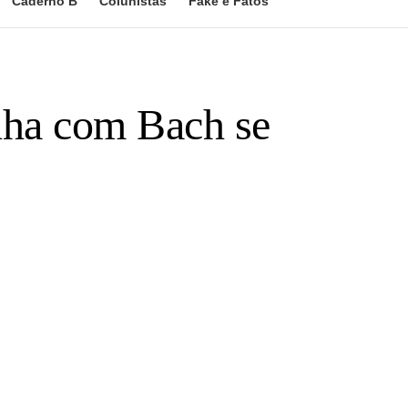
Caderno B
Colunistas
Fake e Fatos
nha com Bach se