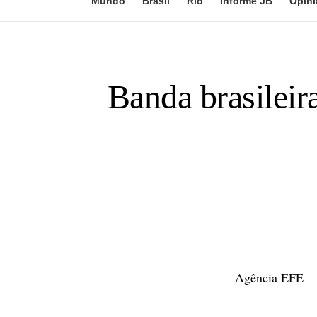
Mundo
Brasil
Rio
Informe JB
Opini
Banda brasilei
Agência EFE