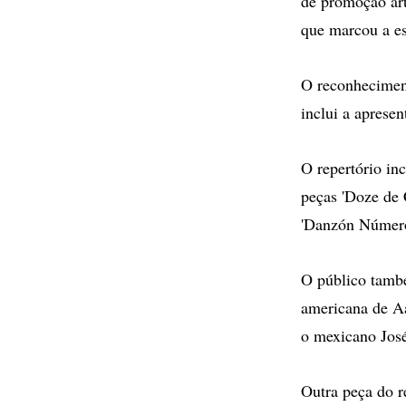
de promoção artí
que marcou a e
O reconheciment
inclui a apresen
O repertório in
peças 'Doze de 
'Danzón Número
O público també
americana de Aa
o mexicano Jos
Outra peça do r