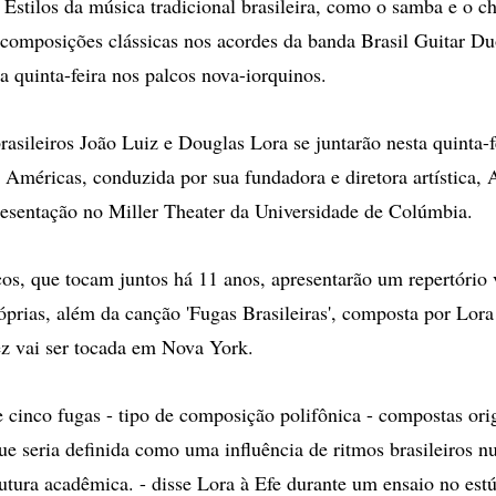
tilos da música tradicional brasileira, como o samba e o c
 composições clássicas nos acordes da banda Brasil Guitar Du
a quinta-feira nos palcos nova-iorquinos.
rasileiros João Luiz e Douglas Lora se juntarão nesta quinta-f
 Américas, conduzida por sua fundadora e diretora artística, 
esentação no Miller Theater da Universidade de Colúmbia.
os, que tocam juntos há 11 anos, apresentarão um repertório
prias, além da canção 'Fugas Brasileiras', composta por Lor
ez vai ser tocada em Nova York.
e cinco fugas - tipo de composição polifônica - compostas ori
que seria definida como uma influência de ritmos brasileiros
rutura acadêmica. - disse Lora à Efe durante um ensaio no est