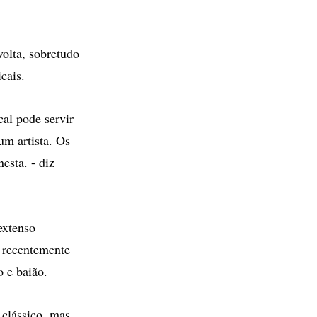
volta, sobretudo
cais.
al pode servir
um artista. Os
esta. - diz
extenso
e recentemente
o e baião.
clássico, mas