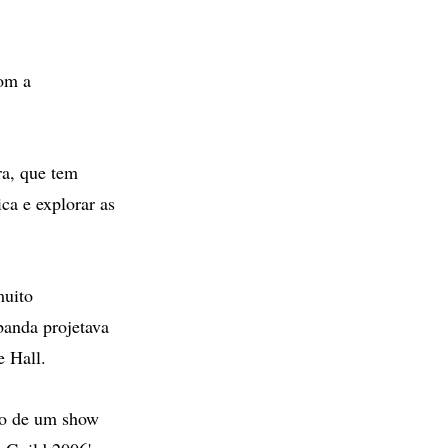
com a
ra, que tem
ca e explorar as
muito
banda projetava
e Hall.
tro de um show