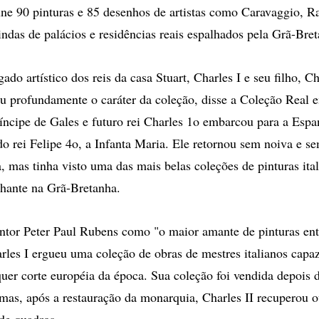
ne 90 pinturas e 85 desenhos de artistas como Caravaggio, R
ndas de palácios e residências reais espalhados pela Grã-Bret
gado artístico dos reis da casa Stuart, Charles I e seu filho, Ch
ou profundamente o caráter da coleção, disse a Coleção Real 
íncipe de Gales e futuro rei Charles 1o embarcou para a Espa
do rei Felipe 4o, a Infanta Maria. Ele retornou sem noiva e s
, mas tinha visto uma das mais belas coleções de pinturas ital
lhante na Grã-Bretanha.
intor Peter Paul Rubens como "o maior amante de pinturas ent
les I ergueu uma coleção de obras de mestres italianos capaz 
uer corte européia da época. Sua coleção foi vendida depois 
 mas, após a restauração da monarquia, Charles II recuperou
de quadros.