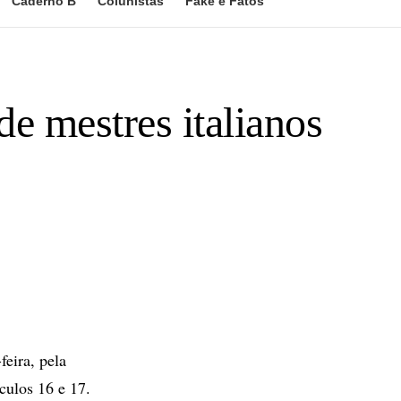
Caderno B
Colunistas
Fake e Fatos
de mestres italianos
eira, pela
culos 16 e 17.