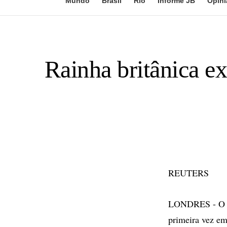
Mundo
Brasil
Rio
Informe JB
Opini
Rainha britânica ex
REUTERS
LONDRES - O Pal
primeira vez em 