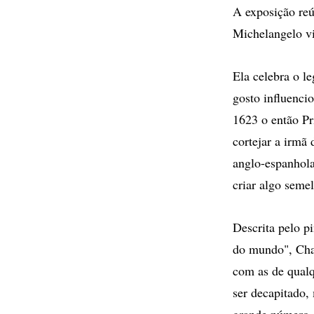
A exposição reú
Michelangelo vi
Ela celebra o le
gosto influenci
1623 o então Pr
cortejar a irmã 
anglo-espanhola
criar algo seme
Descrita pelo p
do mundo", Char
com as de qualq
ser decapitado,
grande número 