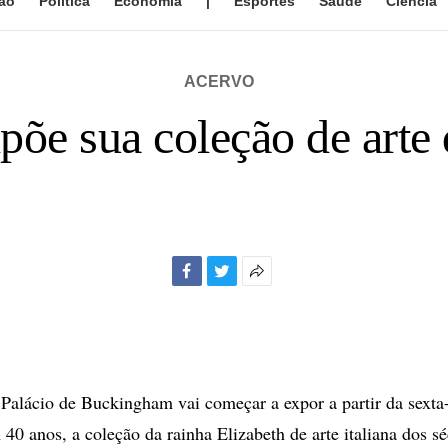
ão
Política
Economia
|
Esportes
Saúde
Ciência
ACERVO
põe sua coleção de arte 
Facebook
Twitter
Mais
opções
de
compartilhamento
ácio de Buckingham vai começar a expor a partir da sexta-f
40 anos, a coleção da rainha Elizabeth de arte italiana dos sé