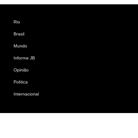
Rio
Esportes
Brasil
Saúde
Mundo
Ciência e Tecnologia
Informe JB
Caderno B
Opinião
Colunistas
Política
Economia
Internacional
Empresas e Negócios