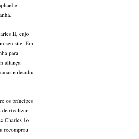
aphael e
anha.
arles II, cujo
em seu site. Em
nha para
em aliança
ianas e decidiu
re os príncipes
de rivalizar
de Charles 1o
 ou recomprou