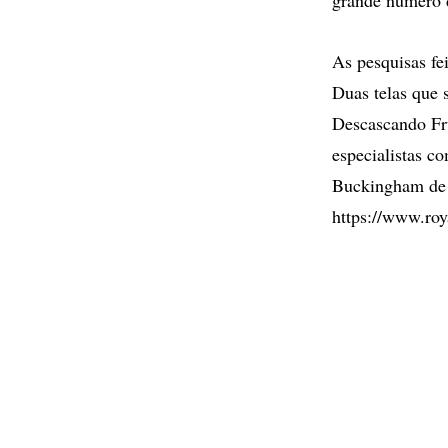
As pesquisas fei
Duas telas que 
Descascando Fru
especialistas c
Buckingham de s
https://www.roya