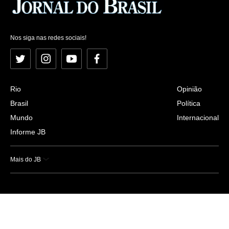
Nos siga nas redes sociais!
Twitter
Instagram
YouTube
Facebook
Rio
Opinião
Brasil
Política
Mundo
Internacional
Informe JB
Mais do JB
Esportes
Saúde
Ciência e Tecnologia
Caderno B