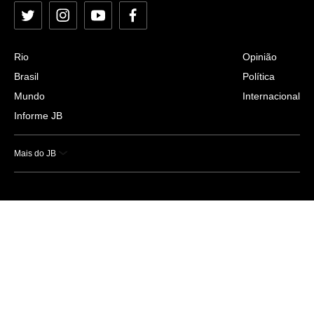
Twitter
Instagram
YouTube
Facebook
Rio
Opinião
Brasil
Política
Mundo
Internacional
Informe JB
Mais do JB
Esportes
Saúde
Ciência e Tecnologia
Caderno B
Colunistas
Economia
Empresas e Negócios