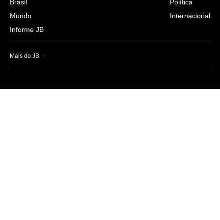
Brasil
Política
Mundo
Internacional
Informe JB
Mais do JB
Esportes
Saúde
Ciência e Tecnologia
Caderno B
Colunistas
Economia
Empresas e Negócios