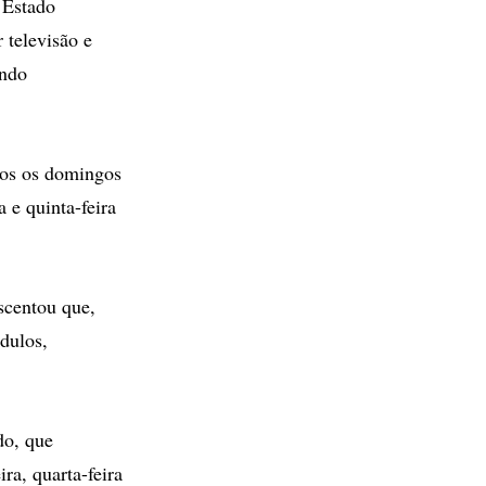
 Estado
 televisão e
undo
dos os domingos
 e quinta-feira
scentou que,
dulos,
do, que
ra, quarta-feira