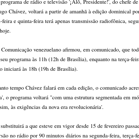
grama de rádio e televisão '¡Alô, Presidente!', do chefe de
go Chávez, voltará a partir de amanhã à edição dominical por
a-feira e quinta-feira terá apenas transmissão radiofônica, seg
hoje.
a Comunicação venezuelano afirmou, em comunicado, que to
seu programa às 11h (12h de Brasília), enquanto na terça-feira
o iniciará às 18h (19h de Brasília).
anto tempo Chávez falará em cada edição, o comunicado acre
pa', o programa voltará "com uma estrutura segmentada em mó
sim, às exigências da nova era revolucionária'.
substituirá a que esteve em vigor desde 15 de fevereiro passa
são no rádio por 90 minutos diários na segunda-feira, terça-fei