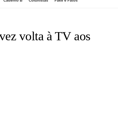
Caderno B
Colunistas
Fake e Fatos
vez volta à TV aos