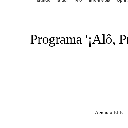
Mundo
Brasil
Rio
Informe JB
Opini
Programa '¡Alô, P
Agência EFE