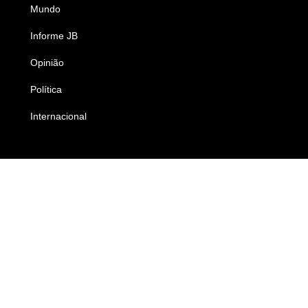
Mundo
Ciência e Tecnologia
Informe JB
Caderno B
Opinião
Colunistas
Política
Economia
Internacional
Empresas e Negócios