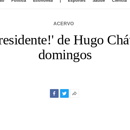
ão
Política
Economia
|
Esportes
Saúde
Ciência
ACERVO
residente!' de Hugo Chá
domingos
Facebook
Twitter
Mais
opções
de
compartilhamento