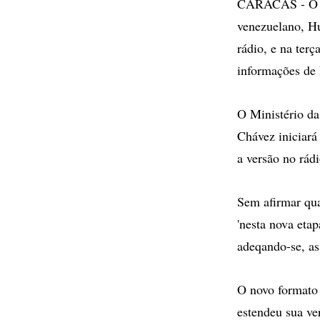
CARACAS - O pro
venezuelano, Hu
rádio, e na terç
informações de 
O Ministério d
Chávez iniciará 
a versão no rádi
Sem afirmar qu
'nesta nova eta
adeqando-se, as
O novo formato 
estendeu sua ver