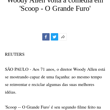
'Scoop - O Grande Furo'
Facebook
Twitter
Mais
opções
de
REUTERS
compartilhamento
SÃO PAULO - Aos 71 anos, o diretor Woody Allen está
se mostrando capaz de uma façanha: ao mesmo tempo
se reinventar e reciclar algumas das suas melhores
idéias.
'Scoop -- O Grande Furo' é seu segundo filme feito na