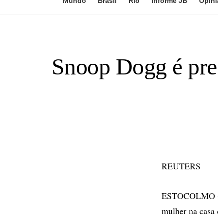
Mundo
Brasil
Rio
Informe JB
Opini
Snoop Dogg é pres
REUTERS
ESTOCOLMO - A
mulher na casa 