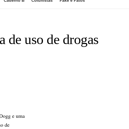
Caderno B
Colunistas
Fake e Fatos
a de uso de drogas
 Dogg e uma
so de