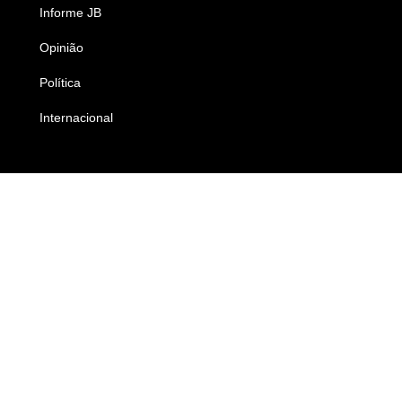
Informe JB
Caderno B
Opinião
Colunistas
Política
Economia
Internacional
Empresas e Negócios