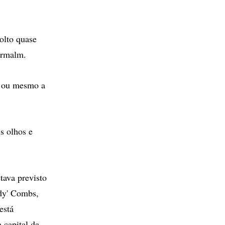
olto quase
termalm.
a, ou mesmo a
s olhos e
ava previsto
ddy' Combs,
está
capital da