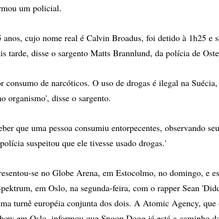
ormou um policial.
anos, cujo nome real é Calvin Broadus, foi detido à 1h25 e s
is tarde, disse o sargento Matts Brannlund, da polícia de Os
por consumo de narcóticos. O uso de drogas é ilegal na Suéci
no organismo', disse o sargento.
ceber que uma pessoa consumiu entorpecentes, observando seu
olícia suspeitou que ele tivesse usado drogas.'
esentou-se no Globe Arena, em Estocolmo, no domingo, e est
Spektrum, em Oslo, na segunda-feira, com o rapper Sean 'Di
ma turnê européia conjunta dos dois. A Atomic Agency, que 
how em Oslo, informou que Snoop Dogg já está a caminho da 