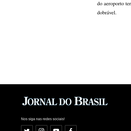
do aeroporto te
dobrável.
Nos siga nas redes sociais!