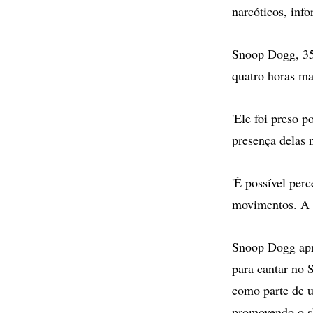
narcóticos, inf
Snoop Dogg, 35 
quatro horas ma
'Ele foi preso 
presença delas 
'É possível per
movimentos. A p
Snoop Dogg apr
para cantar no 
como parte de u
promovendo o s