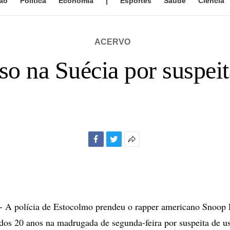
ão
Política
Economia
|
Esportes
Saúde
Ciência
ACERVO
o na Suécia por suspeit
Facebook
Twitter
Mais
opções
de
compartilhamento
 polícia de Estocolmo prendeu o rapper americano Snoop
dos 20 anos na madrugada de segunda-feira por suspeita de u