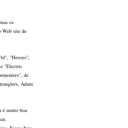
 mas os
o Web site de
ld", "Heroes",
e "Electric
ormenters", de
Stranglers, Adam
a é muito boa
sar,
gas. Essas duas