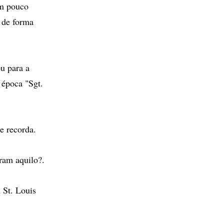
um pouco
s de forma
u para a
 época "Sgt.
e recorda.
ram aquilo?.
 St. Louis