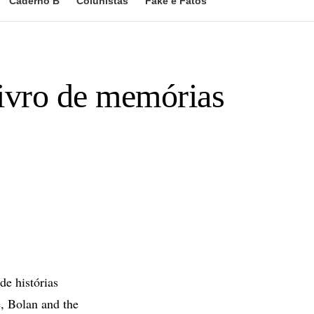
Caderno B
Colunistas
Fake e Fatos
livro de memórias
e histórias
, Bolan and the