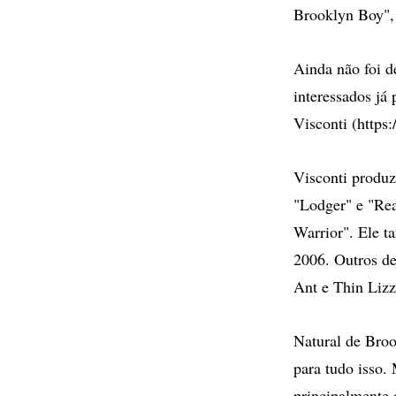
Brooklyn Boy", 
Ainda não foi d
interessados já
Visconti (https
Visconti produ
"Lodger" e "Rea
Warrior". Ele t
2006. Outros de
Ant e Thin Lizz
Natural de Broo
para tudo isso.
principalmente 