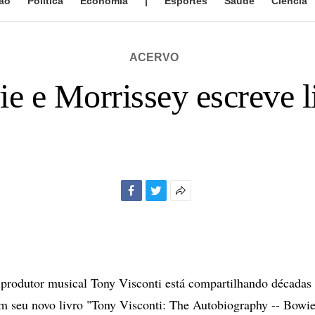
ão
Política
Economia
|
Esportes
Saúde
Ciência
ACERVO
e e Morrissey escreve 
Facebook
Twitter
Mais
opções
de
compartilhamento
odutor musical Tony Visconti está compartilhando décadas d
 seu novo livro "Tony Visconti: The Autobiography -- Bowie