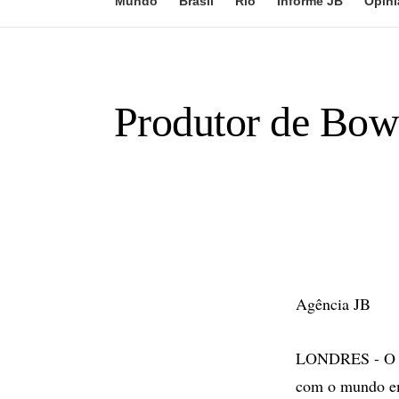
Mundo
Brasil
Rio
Informe JB
Opini
Produtor de Bowi
Agência JB
LONDRES - O pr
com o mundo em