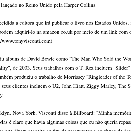
lançado no Reino Unido pela Harper Collins.
ecidida a editora que irá publicar o livro nos Estados Unidos,
 podem adquiri-lo na amazon.co.uk por meio de um link com 
://www.tonyvisconti.com).
ziu álbuns de David Bowie como "The Man Who Sold the Wor
lity", de 2003. Seus trabalhos com o T. Rex incluem "Slider" 
ambém produziu o trabalho de Morrissey "Ringleader of the T
 seus clientes incluem o U2, John Hiatt, Ziggy Marley, The 
y.
klyn, Nova York, Visconti disse à Billboard: "Minha memóri
 Mas é claro que havia algumas coisas que eu não queria repas
as que dizem respeito ao fim de casamentos e ao abuso de dro