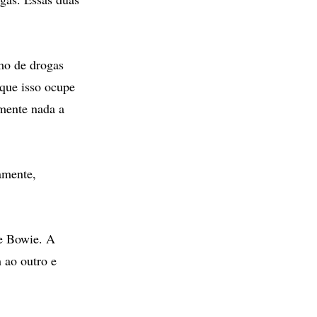
mo de drogas
que isso ocupe
amente nada a
amente,
de Bowie. A
 ao outro e