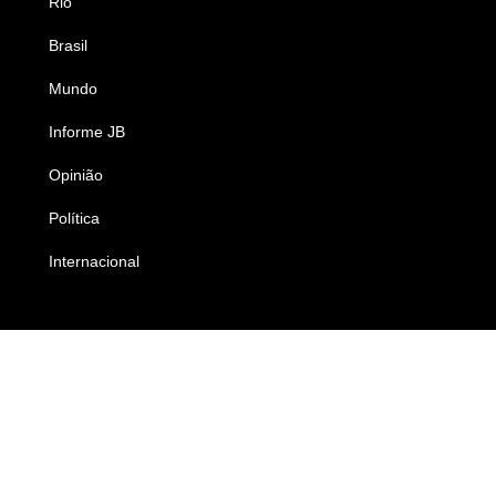
Rio
Esportes
Brasil
Saúde
Mundo
Ciência e Tecnologia
Informe JB
Caderno B
Opinião
Colunistas
Política
Economia
Internacional
Empresas e Negócios