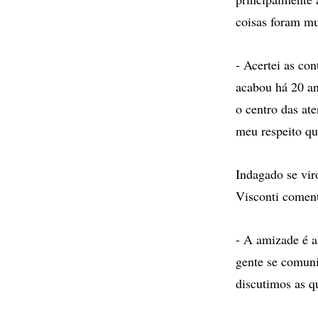
coisas foram mu
- Acertei as co
acabou há 20 an
o centro das at
meu respeito qu
Indagado se vir
Visconti comen
- A amizade é a
gente se comun
discutimos as q