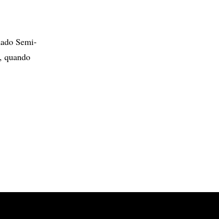
mado Semi-
y, quando