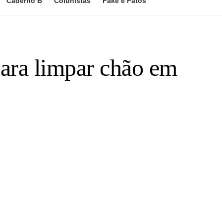
Caderno B
Colunistas
Fake e Fatos
ara limpar chão em