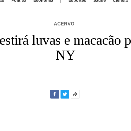
ão
Política
Economia
|
Esportes
Saúde
Ciência
ACERVO
stirá luvas e macacão p
NY
Facebook
Twitter
Mais
opções
de
compartilhamento