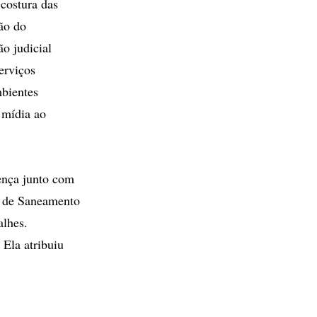
costura das
ão do
o judicial
erviços
mbientes
 mídia ao
ença junto com
o de Saneamento
alhes.
Ela atribuiu