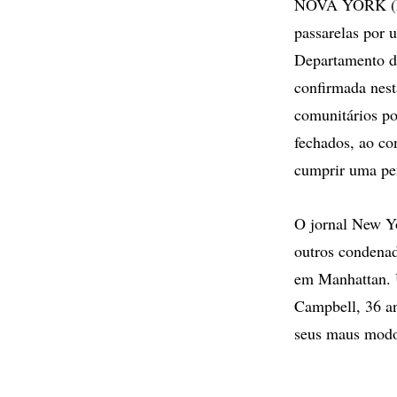
NOVA YORK (EUA
passarelas por 
Departamento d
confirmada nest
comunitários po
fechados, ao co
cumprir uma pe
O jornal New Yo
outros condena
em Manhattan. U
Campbell, 36 an
seus maus modos