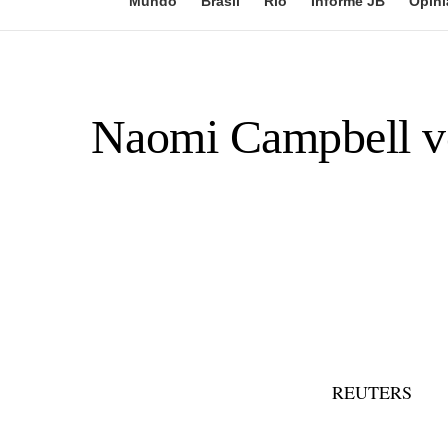
Mundo
Brasil
Rio
Informe JB
Opini
Naomi Campbell ve
REUTERS