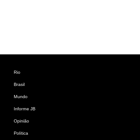
Rio
Esportes
Brasil
Saúde
Mundo
Ciência e Tecnologia
Informe JB
Caderno B
Opinião
Colunistas
Política
Economia