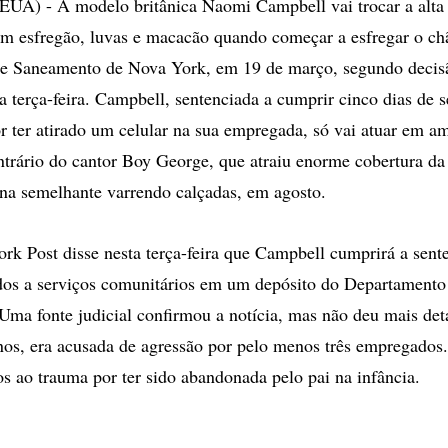
) - A modelo britânica Naomi Campbell vai trocar a alta 
um esfregão, luvas e macacão quando começar a esfregar o ch
e Saneamento de Nova York, em 19 de março, segundo decisã
a terça-feira. Campbell, sentenciada a cumprir cinco dias de s
r ter atirado um celular na sua empregada, só vai atuar em a
ntrário do cantor Boy George, que atraiu enorme cobertura da
na semelhante varrendo calçadas, em agosto.
rk Post disse nesta terça-feira que Campbell cumprirá a sent
dos a serviços comunitários em um depósito do Departament
ma fonte judicial confirmou a notícia, mas não deu mais det
os, era acusada de agressão por pelo menos três empregados. 
 ao trauma por ter sido abandonada pelo pai na infância.