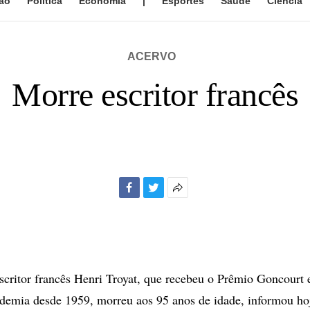
ão
Política
Economia
|
Esportes
Saúde
Ciência
ACERVO
Morre escritor francês
Facebook
Twitter
Mais
opções
de
compartilhamento
ritor francês Henri Troyat, que recebeu o Prêmio Goncourt
emia desde 1959, morreu aos 95 anos de idade, informou ho