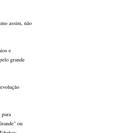
esmo assim, não
aios e
 pelo grande
revolução
l para
 Grande" ou
 Tchekov.