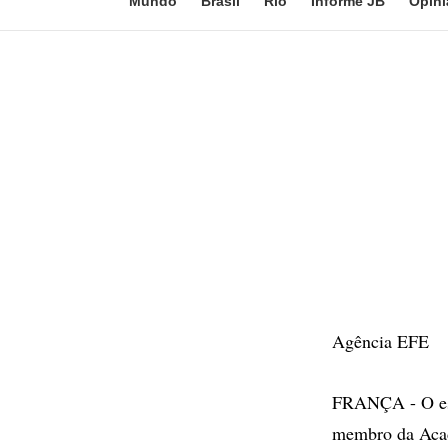
Mundo
Brasil
Rio
Informe JB
Opini
Agência EFE
FRANÇA - O esc
membro da Acad