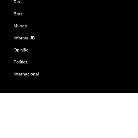
Rio
Esportes
Brasil
Saúde
Mundo
Ciência e Tecnologia
Informe JB
Caderno B
Opinião
Colunistas
Política
Economia
Internacional
Empresas e Negócios