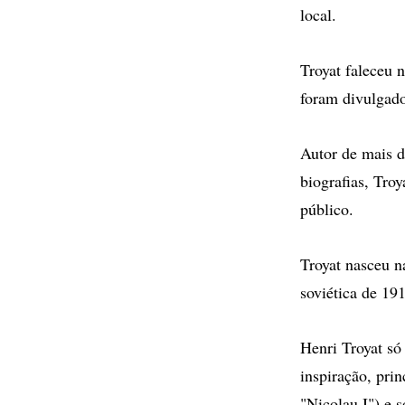
local.
Troyat faleceu 
foram divulgado
Autor de mais d
biografias, Tro
público.
Troyat nasceu n
soviética de 19
Henri Troyat só 
inspiração, pri
"Nicolau I") e 