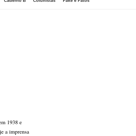
Caderno B
Colunistas
Fake e Fatos
 em 1938 e
je a imprensa