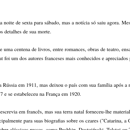
na noite de sexta para sábado, mas a notícia só saiu agora. M
s detalhes de sua morte.
e uma centena de livros, entre romances, obras de teatro, ens
yat foi um dos autores franceses mais conhecidos e apreciados
a Rússia em 1911, mas deixou o país com sua família após a 
17 e se estabeleceu na França em 1920.
escrevia em francês, mas sua terra natal forneceu-lhe materia
ncipalmente para suas biografias sobre os czares ("Catarina, a
sobre clássicos russos, como Pushkin, Dostoiévski, Tolstoi ou