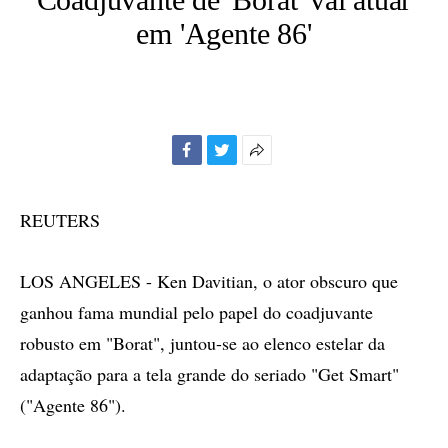
em 'Agente 86'
Facebook
Twitter
Mais
opções
de
REUTERS
compartilhamento
LOS ANGELES - Ken Davitian, o ator obscuro que
ganhou fama mundial pelo papel do coadjuvante
robusto em "Borat", juntou-se ao elenco estelar da
adaptação para a tela grande do seriado "Get Smart"
("Agente 86").