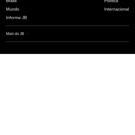
Brasil
Política
Mundo
Internacional
Informe JB
Mais do JB
Esportes
Saúde
Ciência e Tecnologia
Caderno B
Colunistas
Economia
Empresas e Negócios