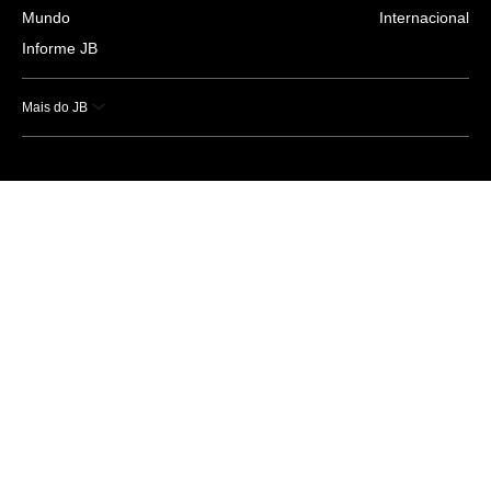
Mundo
Internacional
Informe JB
Mais do JB
Esportes
Saúde
Ciência e Tecnologia
Caderno B
Colunistas
Economia
Empresas e Negócios