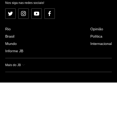
Nos siga nas redes sociais!
Twitter
Instagram
YouTube
Facebook
Rio
Opinião
Brasil
Política
Mundo
Internacional
Informe JB
Mais do JB
Esportes
Saúde
Ciência e Tecnologia
Caderno B
Colunistas
Economia
Empresas e Negócios