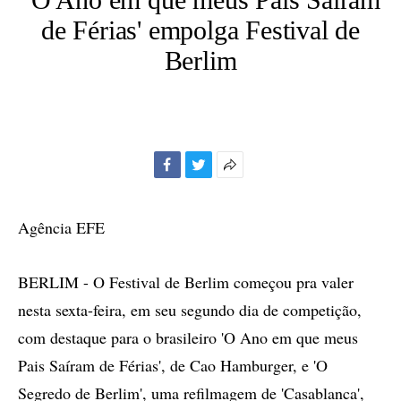
de Férias' empolga Festival de
Berlim
Facebook
Twitter
Mais
opções
de
Agência EFE
compartilhamento
BERLIM - O Festival de Berlim começou pra valer
nesta sexta-feira, em seu segundo dia de competição,
com destaque para o brasileiro 'O Ano em que meus
Pais Saíram de Férias', de Cao Hamburger, e 'O
Segredo de Berlim', uma refilmagem de 'Casablanca',