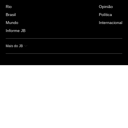
Rio
Opinião
Brasil
Política
Mundo
Internacional
Informe JB
Mais do JB
Esportes
Saúde
Ciência e Tecnologia
Caderno B
Colunistas
Economia
Empresas e Negócios