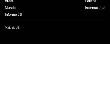
Brasil
Política
Mundo
Internacional
Informe JB
Mais do JB
Esportes
Saúde
Ciência e Tecnologia
Caderno B
Colunistas
Economia
Empresas e Negócios