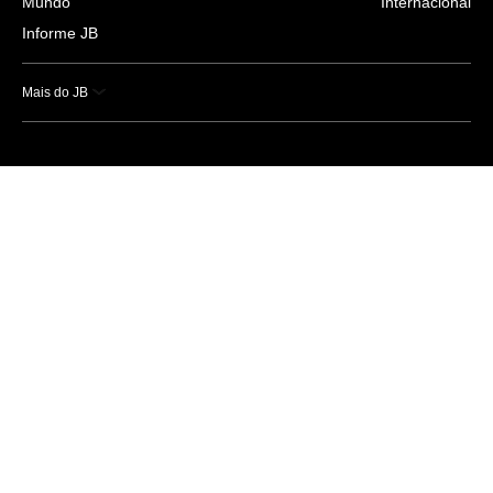
Mundo
Internacional
Informe JB
Mais do JB
Esportes
Saúde
Ciência e Tecnologia
Caderno B
Colunistas
Economia
Empresas e Negócios