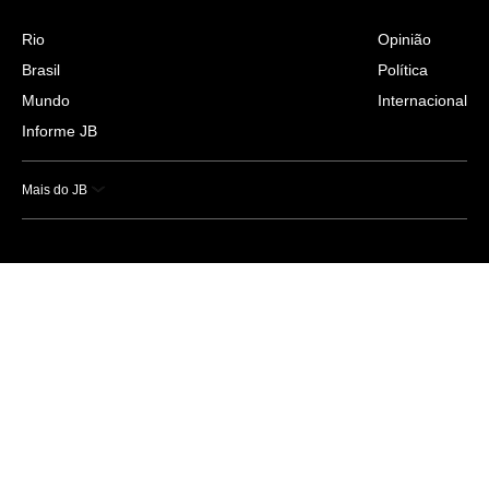
Rio
Opinião
Brasil
Política
Mundo
Internacional
Informe JB
Mais do JB
Esportes
Saúde
Ciência e Tecnologia
Caderno B
Colunistas
Economia
Empresas e Negócios