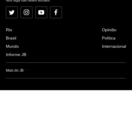
Nos siga nas redes sociais!
Twitter
Instagram
YouTube
Facebook
Rio
Opinião
Brasil
Política
Mundo
Internacional
Informe JB
Mais do JB
Esportes
Saúde
Ciência e Tecnologia
Caderno B
Colunistas
Economia
Empresas e Negócios