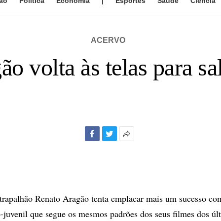
ão
Política
Economia
|
Esportes
Saúde
Ciência
ACERVO
o volta às telas para sa
Facebook
Twitter
Mais
opções
de
compartilhamento
 trapalhão Renato Aragão tenta emplacar mais um sucesso c
-juvenil que segue os mesmos padrões dos seus filmes dos úl