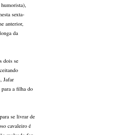
 humorista),
esta sexta-
e anterior,
 longa da
 dois se
ceitando
, Jafar
para a filha do
ara se livrar de
so cavaleiro é
mão malvado faz