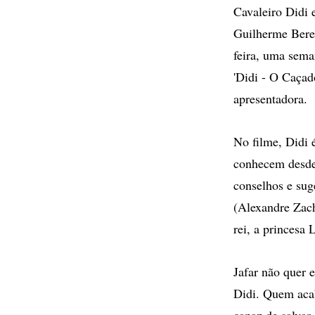
Cavaleiro Didi 
Guilherme Beren
feira, uma sema
'Didi - O Caçad
apresentadora.
No filme, Didi 
conhecem desde 
conselhos e sug
(Alexandre Zach
rei, a princesa
Jafar não quer 
Didi. Quem acab
capaz de salvar