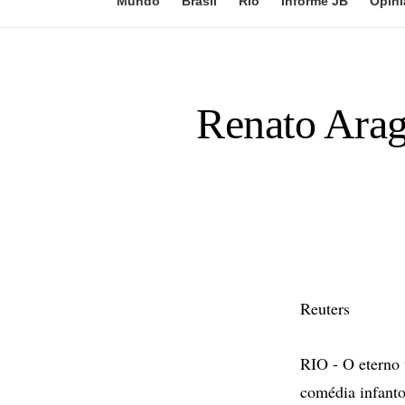
Mundo
Brasil
Rio
Informe JB
Opini
Renato Aragã
Reuters
RIO - O eterno
comédia infanto