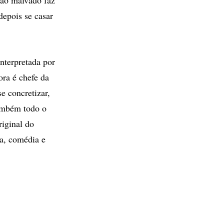
 depois se casar
nterpretada por
ora é chefe da
e concretizar,
também todo o
riginal do
ra, comédia e