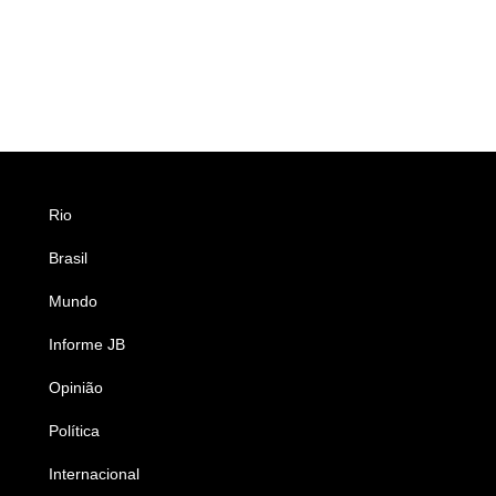
Rio
Esportes
Brasil
Saúde
Mundo
Ciência e Tecnologia
Informe JB
Caderno B
Opinião
Colunistas
Política
Economia
Internacional
Empresas e Negócios