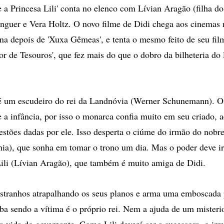
e a Princesa Lili' conta no elenco com Lívian Aragão (filha do
guer e Vera Holtz. O novo filme de Didi chega aos cinemas n
na depois de 'Xuxa Gêmeas', e tenta o mesmo feito de seu film
or de Tesouros', que fez mais do que o dobro da bilheteria do
é um escudeiro do rei da Landnóvia (Werner Schunemann). Os
a infância, por isso o monarca confia muito em seu criado, a
estões dadas por ele. Isso desperta o ciúme do irmão do nobre
ia), que sonha em tomar o trono um dia. Mas o poder deve ir 
 Lili (Lívian Aragão), que também é muito amiga de Didi.
estranhos atrapalhando os seus planos e arma uma emboscada p
a sendo a vítima é o próprio rei. Nem a ajuda de um misterio
 a vida do governante. Como Lili deverá ser a sucessora, o ir