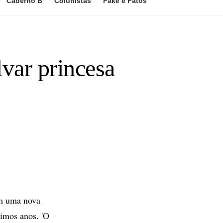
Caderno B
Colunistas
Fake e Fatos
lvar princesa
om uma nova
timos anos. 'O