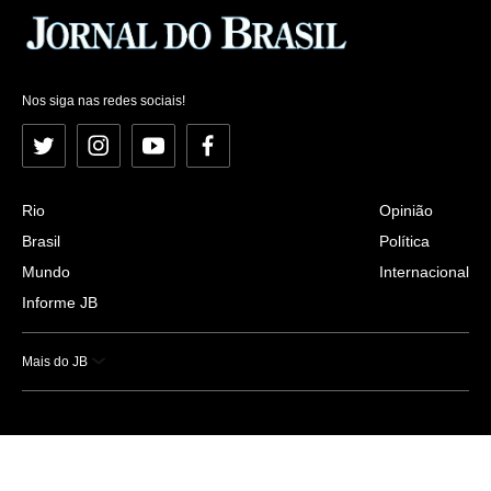
Nos siga nas redes sociais!
Twitter
Instagram
YouTube
Facebook
Rio
Opinião
Brasil
Política
Mundo
Internacional
Informe JB
Mais do JB
Esportes
Saúde
Ciência e Tecnologia
Caderno B