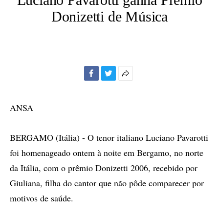
Donizetti de Música
Facebook
Twitter
Mais
opções
de
ANSA
compartilhamento
BERGAMO (Itália) - O tenor italiano Luciano Pavarotti
foi homenageado ontem à noite em Bergamo, no norte
da Itália, com o prêmio Donizetti 2006, recebido por
Giuliana, filha do cantor que não pôde comparecer por
motivos de saúde.