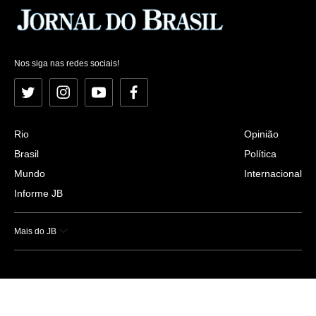
Nos siga nas redes sociais!
Twitter
Instagram
YouTube
Facebook
Rio
Opinião
Brasil
Política
Mundo
Internacional
Informe JB
Mais do JB
Esportes
Saúde
Ciência e Tecnologia
Caderno B