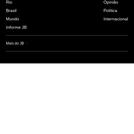
Rio
Opinião
Brasil
Política
Mundo
Internacional
Informe JB
Mais do JB
Esportes
Saúde
Ciência e Tecnologia
Caderno B
Colunistas
Economia
Empresas e Negócios