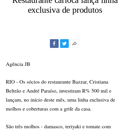
exclusiva de produtos
Facebook
Twitter
Mais
opções
de
Agência JB
compartilhamento
RIO - Os sócios do restaurante Bazzar, Cristiana
Beltrão e André Paraíso, investiram R% 500 mil e
lançam, no início deste mês, uma linha exclusiva de
molhos e coberturas com a grife da casa.
São três molhos - damasco, teriyaki e tomate com