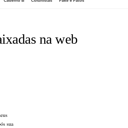
Caderno B
Colunistas
Fake e Fatos
aixadas na web
seus
pós sua