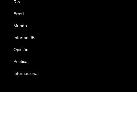
Rio
Esportes
Brasil
Saúde
Mundo
Ciência e Tecnologia
Informe JB
Caderno B
Opinião
Colunistas
Política
Economia
Internacional
Empresas e Negócios