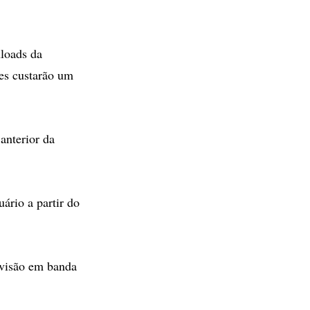
nloads da
es custarão um
anterior da
rio a partir do
evisão em banda