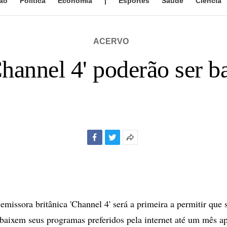
ão
Política
Economia
|
Esportes
Saúde
Ciência
ACERVO
Channel 4' poderão ser b
Facebook
Twitter
Mais
opções
de
compartilhamento
ssora britânica 'Channel 4' será a primeira a permitir que 
 baixem seus programas preferidos pela internet até um mês a