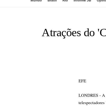
Mundo
Brasil
Rio
Informe JB
Opini
Atrações do '
EFE
LONDRES - A emi
telespectadores