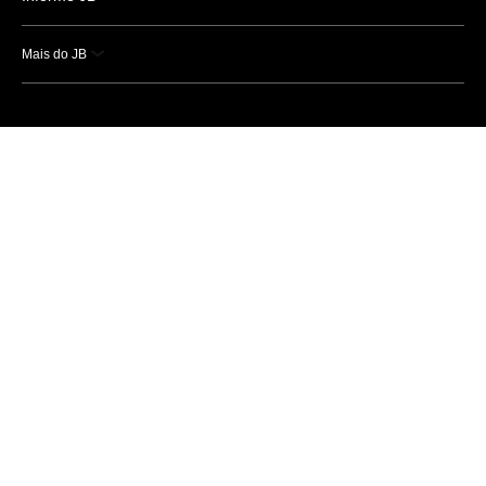
Mais do JB
Esportes
Saúde
Ciência e Tecnologia
Caderno B
Colunistas
Economia
Empresas e Negócios