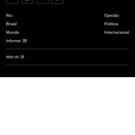
Rio
Opinião
Brasil
Política
Mundo
Internacional
Informe JB
Mais do JB
Esportes
Saúde
Ciência e Tecnologia
Caderno B
Colunistas
Economia
Empresas e Negócios