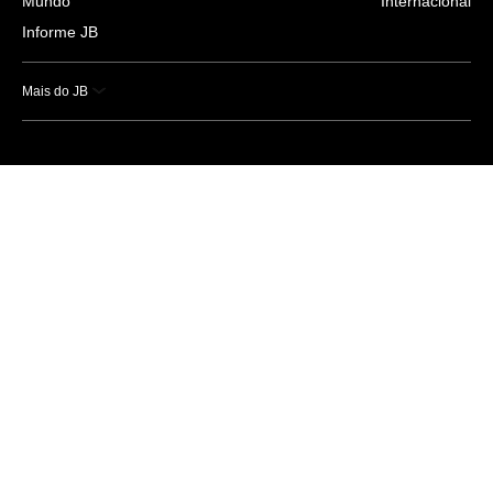
Mundo
Internacional
Informe JB
Mais do JB
Esportes
Saúde
Ciência e Tecnologia
Caderno B
Colunistas
Economia
Empresas e Negócios