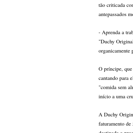
tão criticada c
antepassados m
- Aprenda a tra
"Duchy Original
organicamente p
O príncipe, que
cantando para e
"comida sem al
início a uma cr
A Duchy Origin
faturamento de 
destinada a pro