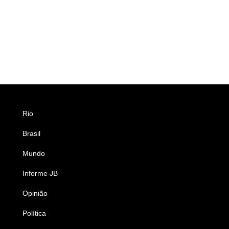
Rio
Esportes
Brasil
Saúde
Mundo
Ciência e Tecnologia
Informe JB
Caderno B
Opinião
Colunistas
Política
Economia