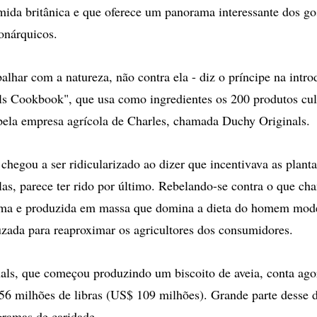
omida britânica e que oferece um panorama interessante dos go
onárquicos.
balhar com a natureza, não contra ela - diz o príncipe na intr
s Cookbook", que usa como ingredientes os 200 produtos cul
ela empresa agrícola de Charles, chamada Duchy Originals.
 chegou a ser ridicularizado ao dizer que incentivava as plant
las, parece ter rido por último. Rebelando-se contra o que ch
ma e produzida em massa que domina a dieta do homem mode
uzada para reaproximar os agricultores dos consumidores.
als, que começou produzindo um biscoito de aveia, conta ag
56 milhões de libras (US$ 109 milhões). Grande parte desse d
gramas de caridade.