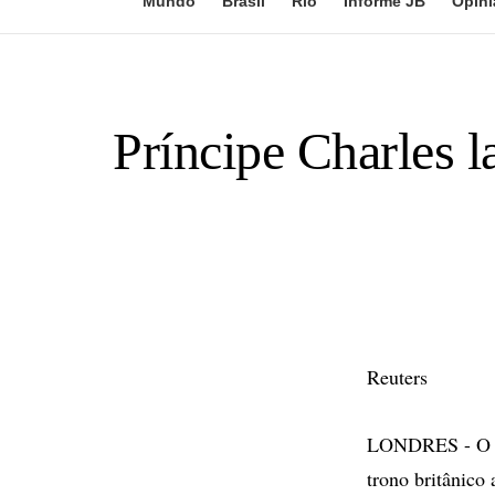
Mundo
Brasil
Rio
Informe JB
Opini
Príncipe Charles l
Reuters
LONDRES - O pr
trono britânico