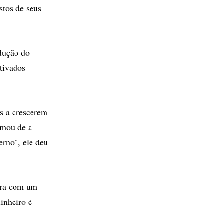
stos de seus
odução do
tivados
as a crescerem
amou de a
rno", ele deu
ora com um
inheiro é