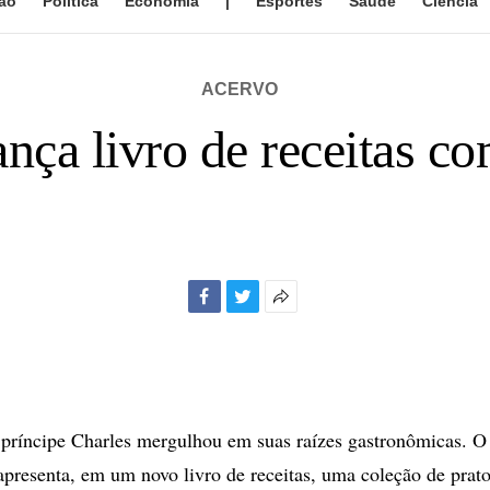
ão
Política
Economia
|
Esportes
Saúde
Ciência
ACERVO
ança livro de receitas co
Facebook
Twitter
Mais
opções
de
compartilhamento
íncipe Charles mergulhou em suas raízes gastronômicas. O 
 apresenta, em um novo livro de receitas, uma coleção de prato