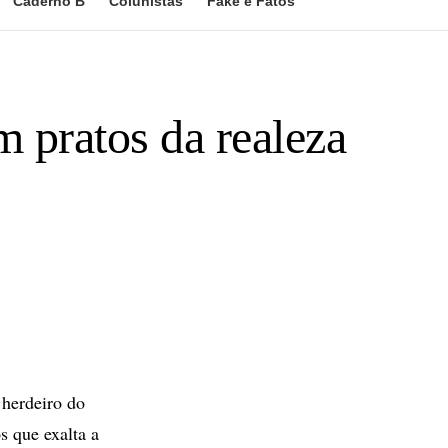
Caderno B
Colunistas
Fake e Fatos
m pratos da realeza
herdeiro do
s que exalta a