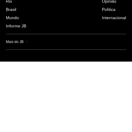
Rio
Opinião
Brasil
Política
Mundo
Internacional
Informe JB
Mais do JB
Esportes
Saúde
Ciência e Tecnologia
Caderno B
Colunistas
Economia
Empresas e Negócios