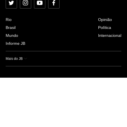
Twitter
Instagram
YouTube
Facebook
Rio
Opinião
Brasil
Política
Mundo
Internacional
Informe JB
Mais do JB
Esportes
Saúde
Ciência e Tecnologia
Caderno B
Colunistas
Economia
Empresas e Negócios