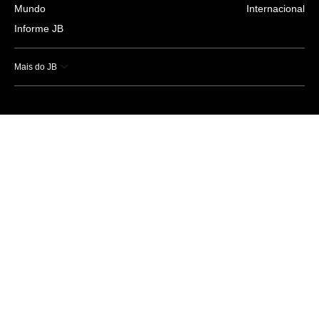
Mundo
Internacional
Informe JB
Mais do JB
Esportes
Saúde
Ciência e Tecnologia
Caderno B
Colunistas
Economia
Empresas e Negócios