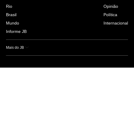
Rio
Opinião
Brasil
Política
Mundo
Internacional
Informe JB
Mais do JB
Esportes
Saúde
Ciência e Tecnologia
Caderno B
Colunistas
Economia
Empresas e Negócios