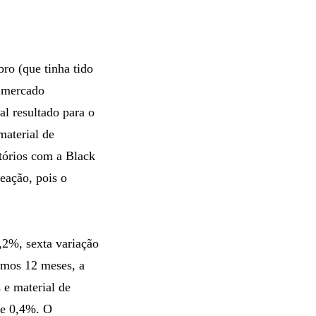
o (que tinha tido
o mercado
al resultado para o
material de
tórios com a Black
eação, pois o
,2%, sexta variação
imos 12 meses, a
 e material de
de 0,4%. O