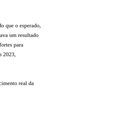
do que o esperado,
cava um resultado
ortes para
m 2023,
imento real da