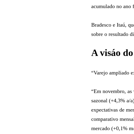
acumulado no ano 
Bradesco e Itaú, qu
sobre o resultado 
A visáo do
“Varejo ampliado 
“Em novembro, as v
sazonal (+4,3% a/a
expectativas de me
comparativo mensal
mercado (+0,1% m/