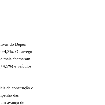
tivas do Depec
e +4,3%. O carrego
 que mais chamaram
(+4,5%) e veículos,
iais de construção e
empenho das
e um avanço de