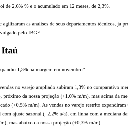
foi de 2,6% % e o acumulado em 12 meses, de 2,3%.
e agilizaram as análises de seus departamentos técnicos, já p
divulgado pelo IBGE.
 Itaú
expandiu 1,3% na margem em novembro”
endas no varejo ampliado subiram 1,3% no comparativo men
), próximo da nossa projeção (+1,0% m/m), mas acima da me
rcado (+0,5% m/m). As vendas no varejo restrito expandiram
 com ajuste sazonal (+2,2% a/a), em linha com a mediana das
m), mas abaixo da nossa projeção (+0,3% m/m).