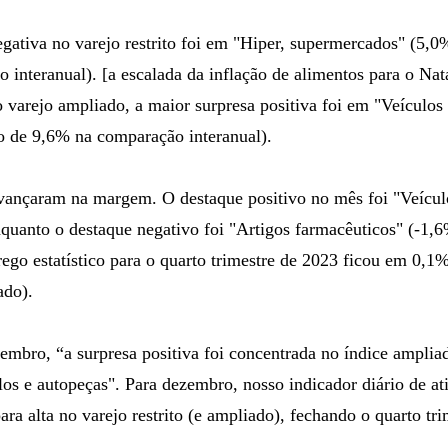
gativa no varejo restrito foi em "Hiper, supermercados" (5,0
interanual). [a escalada da inflação de alimentos para o Nata
varejo ampliado, a maior surpresa positiva foi em "Veículos
o de 9,6% na comparação interanual).
avançaram na margem. O destaque positivo no mês foi "Veícul
quanto o destaque negativo foi "Artigos farmacêuticos" (-1
ego estatístico para o quarto trimestre de 2023 ficou em 0,1% 
ado).
embro, “a surpresa positiva foi concentrada no índice amplia
los e autopeças". Para dezembro, nosso indicador diário de a
ra alta no varejo restrito (e ampliado), fechando o quarto tri