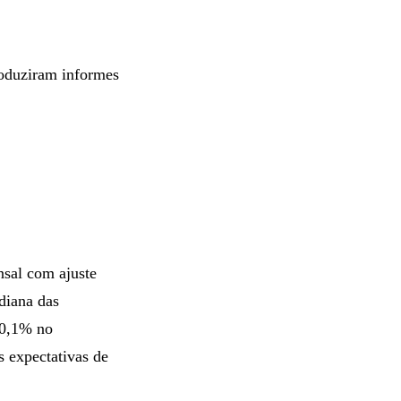
roduziram informes
sal com ajuste
diana das
 0,1% no
 expectativas de