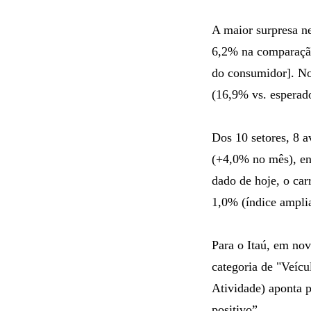
A maior surpresa ne
6,2% na comparação 
do consumidor]. No 
(16,9% vs. esperad
Dos 10 setores, 8 
(+4,0% no mês), en
dado de hoje, o carr
1,0% (índice ampli
Para o Itaú, em nov
categoria de "Veícu
Atividade) aponta pa
positivo”.