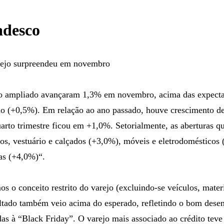
adesco
ejo surpreendeu em novembro
o ampliado avançaram 1,3% em novembro, acima das expecta
o (+0,5%). Em relação ao ano passado, houve crescimento d
quarto trimestre ficou em +1,0%. Setorialmente, as aberturas
os, vestuário e calçados (+3,0%), móveis e eletrodomésticos 
as (+4,0%)“.
 o conceito restrito do varejo (excluindo-se veículos, mater
sultado também veio acima do esperado, refletindo o bom des
das à “Black Friday”. O varejo mais associado ao crédito tev