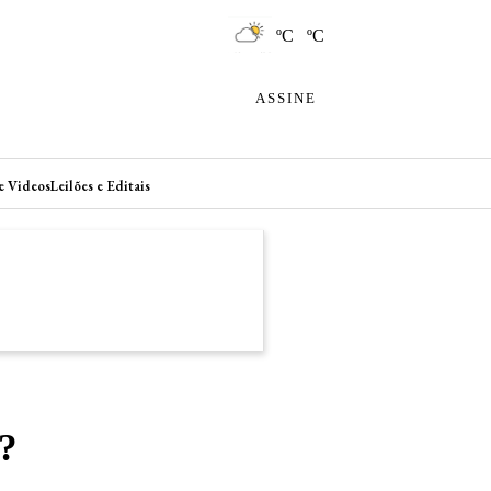
ºC ºC
ASSINE
e Videos
Leilões e Editais
?