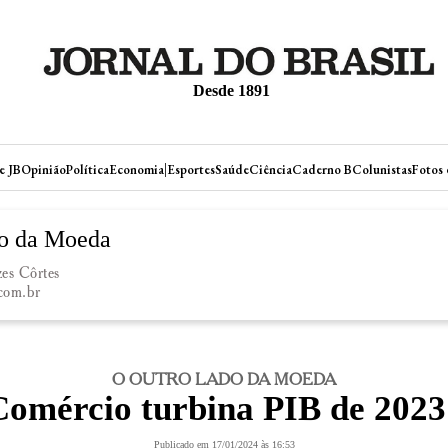
Desde 1891
|
e JB
Opinião
Política
Economia
Esportes
Saúde
Ciência
Caderno B
Colunistas
Fotos 
o da Moeda
es Côrtes
.com.br
O OUTRO LADO DA MOEDA
Comércio turbina PIB de 2023
Publicado em 17/01/2024 às 16:53