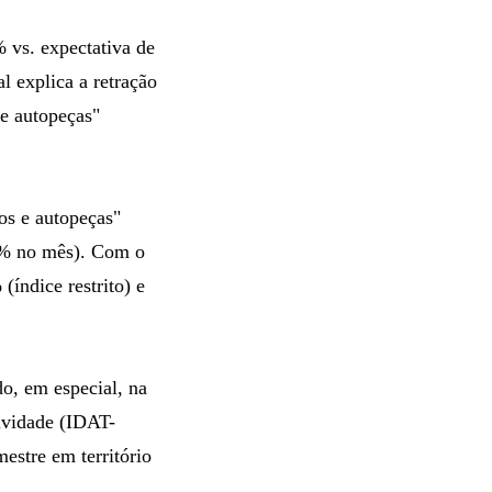
% vs. expectativa de
l explica a retração
 e autopeças"
os e autopeças"
,6% no mês). Com o
(índice restrito) e
do, em especial, na
tividade (IDAT-
mestre em território