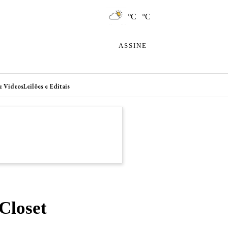
ºC ºC
ASSINE
e Videos
Leilões e Editais
Closet