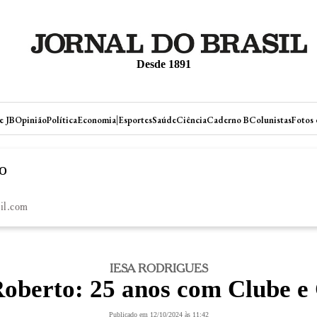
Desde 1891
|
e JB
Opinião
Política
Economia
Esportes
Saúde
Ciência
Caderno B
Colunistas
Fotos 
o
il.com
IESA RODRIGUES
Roberto: 25 anos com Clube e 
Publicado em 12/10/2024 às 11:42