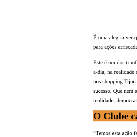
É uma alegria ver 
para ações arriscad
Este é um dos trunf
a-dia, na realidade
nos shopping Tijuca
sucesso. Que nem sã
realidade, democrat
O Clube c
“Temos esta ação fa