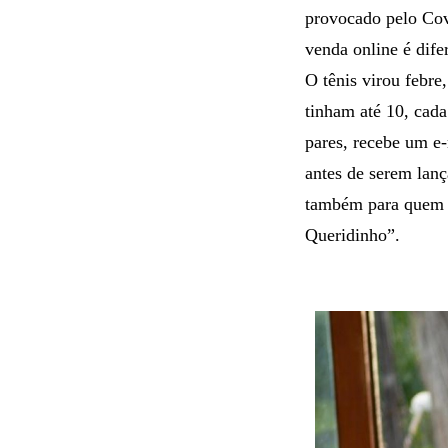
provocado pelo Cov
venda online é dif
O tênis virou febre
tinham até 10, cad
pares, recebe um e-
antes de serem lan
também para quem já
Queridinho”.