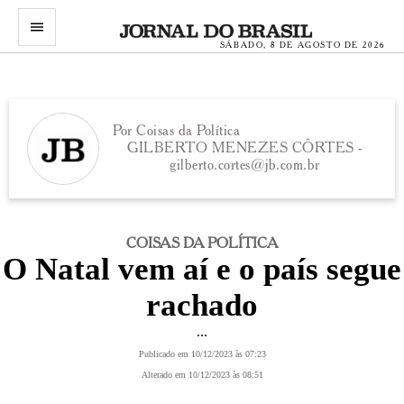
menu
SÁBADO, 8 DE AGOSTO DE 2026
Por Coisas da Política
GILBERTO MENEZES CÔRTES -
gilberto.cortes@jb.com.br
COISAS DA POLÍTICA
O Natal vem aí e o país segue
rachado
...
Publicado em 10/12/2023 às 07:23
Alterado em 10/12/2023 às 08:51