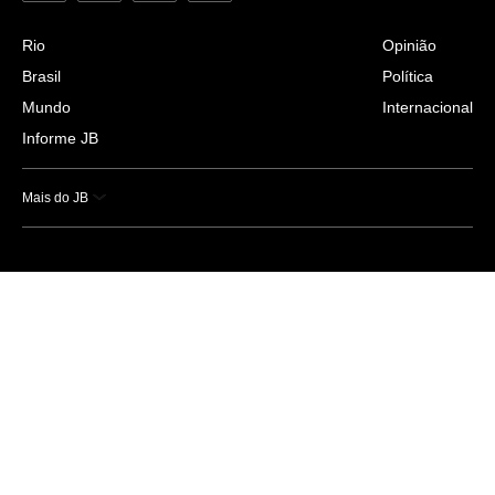
Rio
Opinião
Brasil
Política
Mundo
Internacional
Informe JB
Mais do JB
Esportes
Saúde
Ciência e Tecnologia
Caderno B
Colunistas
Economia
Empresas e Negócios