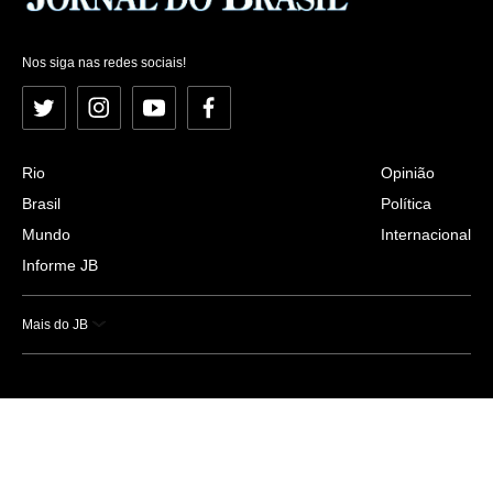
Nos siga nas redes sociais!
Twitter
Instagram
YouTube
Facebook
Rio
Opinião
Brasil
Política
Mundo
Internacional
Informe JB
Mais do JB
Esportes
Saúde
Ciência e Tecnologia
Caderno B
Colunistas