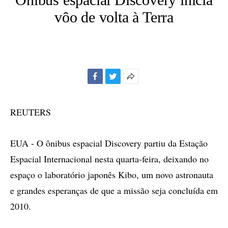
vôo de volta à Terra
Facebook
Twitter
Mais
opções
de
REUTERS
compartilhamento
EUA - O ônibus espacial Discovery partiu da Estação
Espacial Internacional nesta quarta-feira, deixando no
espaço o laboratório japonês Kibo, um novo astronauta
e grandes esperanças de que a missão seja concluída em
2010.