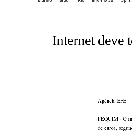
Mundo
Brasil
Rio
Informe JB
Opini
Internet deve 
Agência EFE
PEQUIM - O mer
de euros, segun