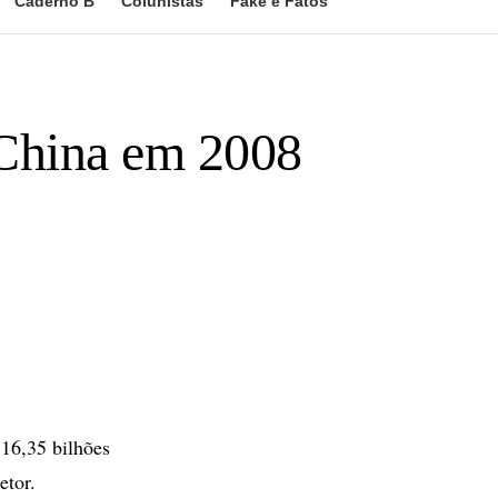
Caderno B
Colunistas
Fake e Fatos
a China em 2008
16,35 bilhões
etor.