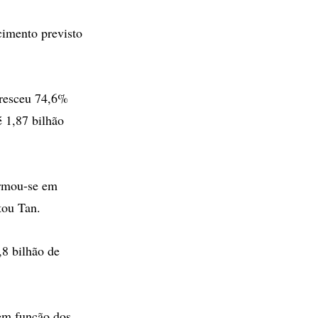
scimento previsto
cresceu 74,6%
é 1,87 bilhão
ormou-se em
tou Tan.
,8 bilhão de
 em função dos