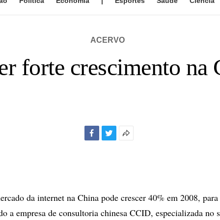
ão
Política
Economia
|
Esportes
Saúde
Ciência
ACERVO
ter forte crescimento n
Facebook
Twitter
Mais
opções
de
compartilhamento
cado da internet na China pode crescer 40% em 2008, para 
do a empresa de consultoria chinesa CCID, especializada no s