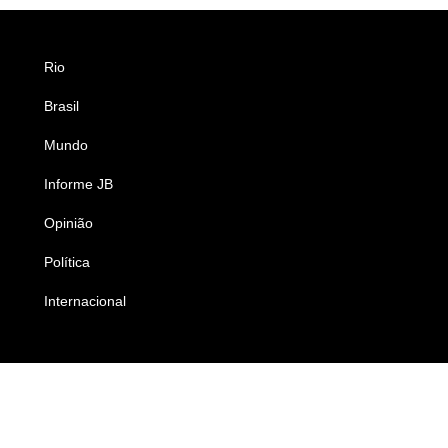
Rio
Esportes
Brasil
Saúde
Mundo
Ciência e Tecnologia
Informe JB
Caderno B
Opinião
Colunistas
Política
Economia
Internacional
Empresas e Negócios