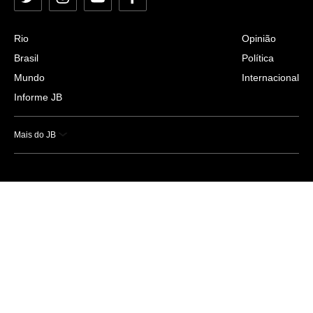
Twitter
Instagram
YouTube
Facebook
Rio
Opinião
Brasil
Política
Mundo
Internacional
Informe JB
Mais do JB
Esportes
Saúde
Ciência e Tecnologia
Caderno B
Colunistas
Economia
Empresas e Negócios