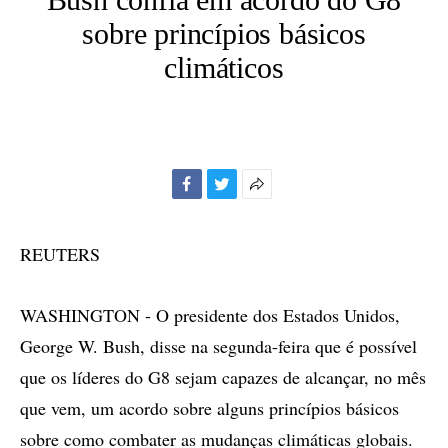
sobre princípios básicos
climáticos
Facebook
Twitter
Mais
opções
de
REUTERS
compartilhamento
WASHINGTON - O presidente dos Estados Unidos,
George W. Bush, disse na segunda-feira que é possível
que os líderes do G8 sejam capazes de alcançar, no mês
que vem, um acordo sobre alguns princípios básicos
sobre como combater as mudanças climáticas globais.