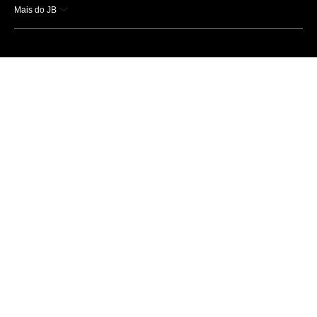
Mais do JB
Esportes
Saúde
Ciência e Tecnologia
Caderno B
Colunistas
Economia
Empresas e Negócios